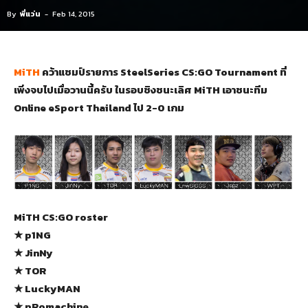
By
พี่แว่น
-
Feb 14, 2015
MiTH
คว้าแชมป์รายการ SteelSeries CS:GO Tournament ที่
เพิ่งจบไปเมื่อวานนี้ครับ ในรอบชิงชนะเลิศ MiTH เอาชนะทีม
Online eSport Thailand ไป 2-0 เกม
MiTH CS:GO roster
★ p1NG
★ JinNy
★ TOR
★ LuckyMAN
★ pRomachine