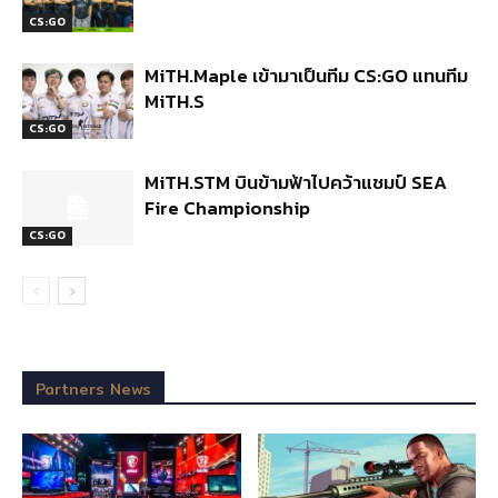
CS:GO
MiTH.Maple เข้ามาเป็นทีม CS:GO แทนทีม
MiTH.S
CS:GO
MiTH.STM บินข้ามฟ้าไปคว้าแชมป์ SEA
Fire Championship
CS:GO
Partners News