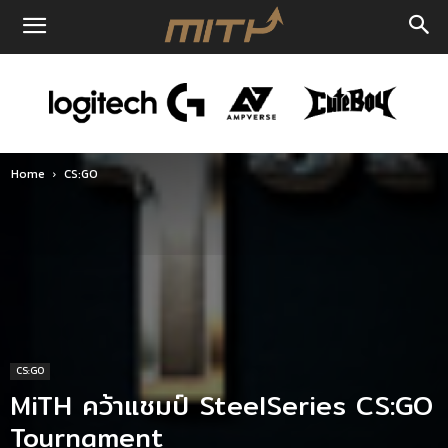
Home
CS:GO
CS:GO
MiTH คว้าแชมป์ SteelSeries CS:GO
Tournament