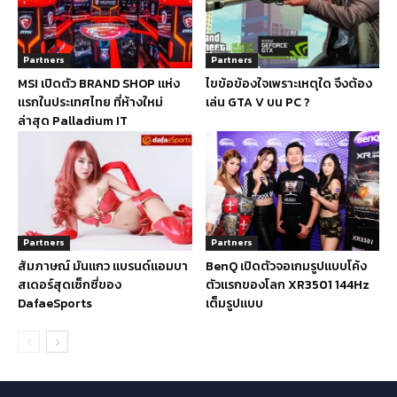
Partners
Partners
MSI เปิดตัว BRAND SHOP แห่ง
ไขข้อข้องใจเพราะเหตุใด จึงต้อง
แรกในประเทศไทย ที่ห้างใหม่
เล่น GTA V บน PC ?
ล่าสุด Palladium IT
Partners
Partners
สัมภาษณ์ มันแกว แบรนด์แอมบา
BenQ เปิดตัวจอเกมรูปแบบโค้ง
สเดอร์สุดเซ็กซี่ของ
ตัวแรกของโลก XR3501 144Hz
DafaeSports
เต็มรูปแบบ