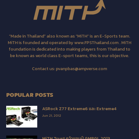
“Made in Thailand” also known as “MiTH” is an E-Sports team.
MiTH is founded and operated by www.FPSThailand.com . MiTH
foundation is dedicated into making players from Thailand to
be known as world class E-sport teams, this is our objective.
Contact us:
pvanpbas@ampverse.com
POPULAR POSTS
ASRock Z77 Extreme6 และ Extreme4
Jun 21, 2012
MiTH.Trust คว้าแชมป์ GMPGL 2013