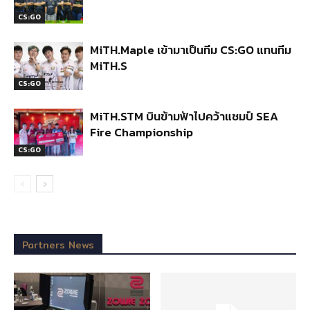
CS:GO
MiTH.Maple เข้ามาเป็นทีม CS:GO แทนทีม
MiTH.S
CS:GO
MiTH.STM บินข้ามฟ้าไปคว้าแชมป์ SEA
Fire Championship
CS:GO
Partners News