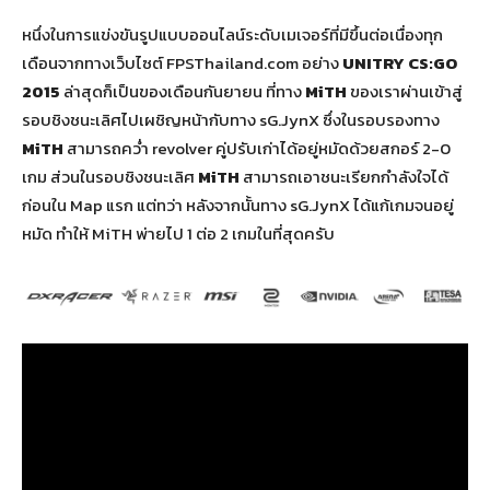
หนึ่งในการแข่งขันรูปแบบออนไลน์ระดับเมเจอร์ที่มีขึ้นต่อเนื่องทุก
เดือนจากทางเว็บไซต์ FPSThailand.com อย่าง
UNITRY CS:GO
2015
ล่าสุดก็เป็นของเดือนกันยายน ที่ทาง
MiTH
ของเราผ่านเข้าสู่
รอบชิงชนะเลิศไปเผชิญหน้ากับทาง sG.JynX ซึ่งในรอบรองทาง
MiTH
สามารถคว่ำ revolver คู่ปรับเก่าได้อยู่หมัดด้วยสกอร์ 2-0
เกม ส่วนในรอบชิงชนะเลิศ
MiTH
สามารถเอาชนะเรียกกำลังใจได้
ก่อนใน Map แรก แต่ทว่า หลังจากนั้นทาง sG.JynX ได้แก้เกมจนอยู่
หมัด ทำให้ MiTH พ่ายไป 1 ต่อ 2 เกมในที่สุดครับ