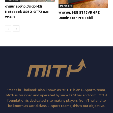
งานแถลงข่าวเปิดตัว MSi
Partners
Notebook GS60, GT72 และ
พามาชม MSI GT72VR 6RE
WS60
Dominator Pro Tobii
“Made in Thailand” also known as “MiTH” is an E-Sports team.
MiTH is founded and operated by www.FPSThailand.com . MiTH
foundation is dedicated into making players from Thailand to
be known as world class E-sport teams, this is our objective.