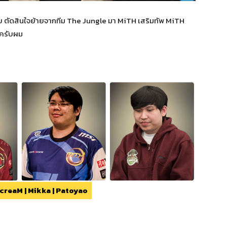
ย ตัดสินใจย้ายจากทีม The Jungle มา MiTH เสริมทัพ MiTH
้ครับผม
ScreaM | Mikka | Patoyao