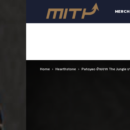
MiTH-
MERCH
Made
in
Home
Hearthstone
Patoyao ย้ายจาก The Jungle ม
Thailand
e-
Sports