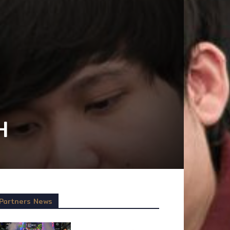
H
Partners News