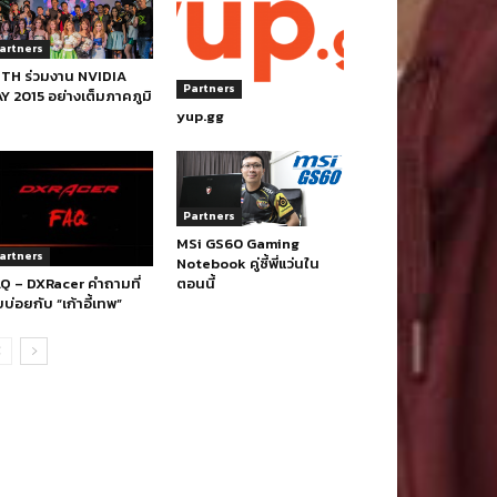
artners
TH ร่วมงาน NVIDIA
Partners
Y 2015 อย่างเต็มภาคภูมิ
yup.gg
Partners
MSi GS60 Gaming
artners
Notebook คู่ซี้พี่แว่นใน
ตอนนี้
Q – DXRacer คำถามที่
บ่อยกับ “เก้าอี้เทพ”