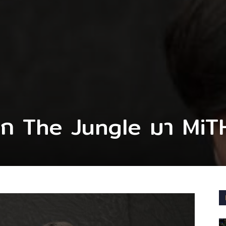
าก The Jungle มา MiT