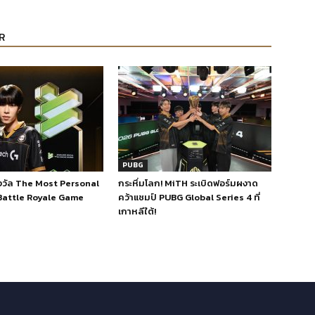
R
PUBG
งวัล The Most Personal
กระหึ่มโลก! MiTH ระเบิดฟอร์มผงาด
attle Royale Game
คว้าแชมป์ PUBG Global Series 4 ที่
เกาหลีใต้!