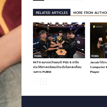
RELATED ARTICLES
MORE FROM AUTHO
PUBG
PUBG
MiTH ผงาดคว้าแชมป์ PGS 6 จารึก
Jacob ได้รา
ประวัติศาสตร์แชมป์ระดับโลกสะเทือน
Computer B
วงการ PUBG!
Player