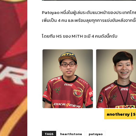
Patoyao หนึ่งในผู้เล่นระดับแนวหน้าของประเทศไท
เพิ่มเป็น 4 คน และพร้อมลุยทุกการแข่งขันหลังจากนี
โดยทีม HS ของ MiTH จะมี 4 คนดังนี้ครับ
anothersy | 
TAGS
hearthstone
patoyao