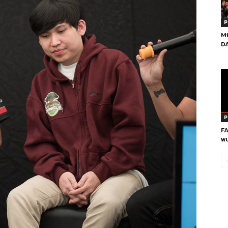
P
Mi
DA
P
FA
พบ