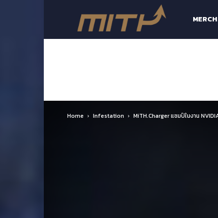
MiTH-
MERCH
Made
in
Home
Infestation
MiTH.Charger แชมป์ในงาน NVID
Thailand
e-
Sports