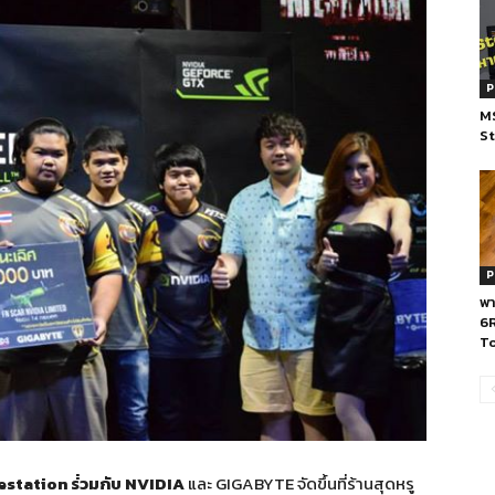
P
MS
St
P
พ
6R
To
festation ร่่วมกับ NVIDIA
และ GIGABYTE จัดขึ้นที่ร้านสุดหรู