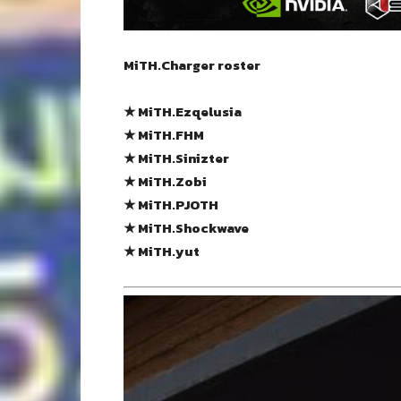
MiTH.Charger roster
★ MiTH.Ezqelusia
★ MiTH.FHM
★ MiTH.Sinizter
★ MiTH.Zobi
★ MiTH.PJOTH
★ MiTH.Shockwave
★ MiTH.yut