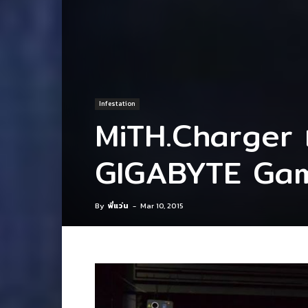
Infestation
MiTH.Charger 
GIGABYTE Gam
By
พี่แว่น
-
Mar 10, 2015