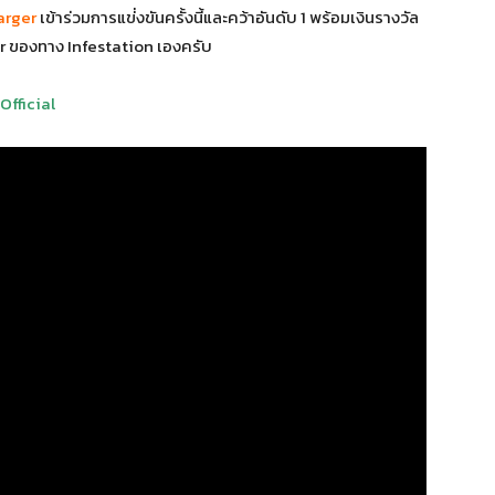
arger
เข้าร่วมการแข่่งขันครั้งนี้และคว้าอันดับ 1 พร้อมเงินรางวัล
r ของทาง Infestation เองครับ
Official