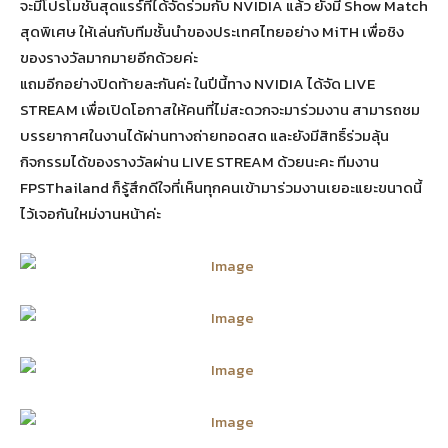
จะมีโปรโมชั่นสุดแรร์ที่ได้จัดร่วมกับ NVIDIA แล้ว ยังมี Show Match
สุดพิเศษ ให้เล่นกับทีมชั้นนำของประเทศไทยอย่าง MiTH เพื่อชิง
ของรางวัลมากมายอีกด้วยค่ะ
แถมอีกอย่างปิดท้ายละกันค่ะ ในปีนี้ทาง NVIDIA ได้จัด LIVE
STREAM เพื่อเปิดโอกาสให้คนที่ไม่สะดวกจะมาร่วมงาน สามารถชม
บรรยากาศในงานได้ผ่านทางถ่ายทอดสด และยังมีสิทธิ์ร่วมลุ้น
กิจกรรมได้ของรางวัลผ่าน LIVE STREAM ด้วยนะคะ ทีมงาน
FPSThailand ก็รู้สึกดีใจที่เห็นทุกคนเข้ามาร่วมงานเยอะแยะขนาดนี้
ไว้เจอกันใหม่งานหน้าค่ะ