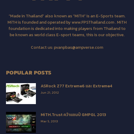
“Made in Thailand” also known as “MiTH” is an E-Sports team.
MiTH is founded and operated by www.FPSThailand.com . MiTH
foundation is dedicated into making players from Thailand to
be known as world class E-sport teams, this is our objective.
Contact us:
pvanpbas@ampverse.com
POPULAR POSTS
ASRock Z77 Extreme6 และ Extreme4
Jun 21, 2012
MiTH.Trust คว้าแชมป์ GMPGL 2013
Mar 5, 2013