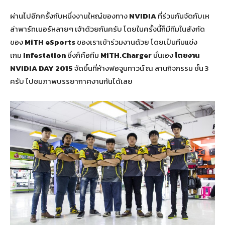
ผ่านไปอีกครั้งกับหนึ่งงานใหญ๋ของทาง
NVIDIA
ที่ร่วมกันจัดกับเห
ล่าพาร์ทเนอร์หลายๆ เจ้าด้วยกันครับ โดยในครั้งนี้ก็มีทีมในสังกัด
ของ
MiTH eSports
ของเราเข้าร่วมงานด้วย โดยเป็นทีมแข่ง
เกม
Infestation
ซึ่งก็คือทีม
MiTH.Charger
นั่นเอง
โดยงาน
NVIDIA DAY 2015
จัดขึ้นที่ห้างฟอจูนทาวน์ ณ ลานกิจกรรม ชั้น 3
ครับ ไปชมภาพบรรยากาศงานกันได้เลย