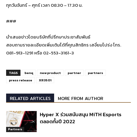
ทุกวันจันทร์ – ศุกร์ เวลา 08.30 – 17.30 น.
###
นำเสนอข่าวโดยบริษัทที่ปรึกษาประชาสัมพันธ์
สอบถามรายละเอียดเพิ่มเติมได้ที่คุณสิทธิกร เสงี่ยมโปร่ง โทร.
081-913-1291 หรือ 02-553-3161-3
TAGS
benq
new product
partner
partners
press release
XR3501
RELATED ARTICLES
MORE FROM AUTHOR
Hyper X ร่วมสนับสนุน MiTH Esports
ตลอดทั้งปี 2022
Partners