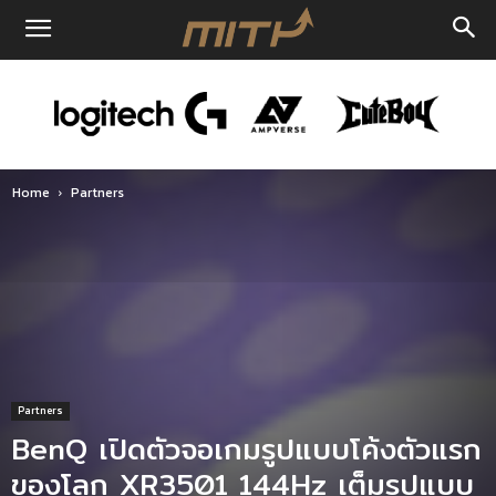
Home
Partners
Partners
BenQ เปิดตัวจอเกมรูปแบบโค้งตัวแรก
ของโลก XR3501 144Hz เต็มรูปแบบ