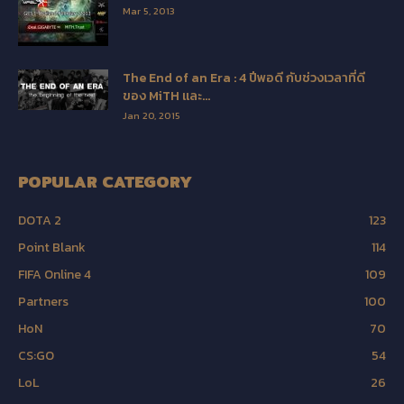
Mar 5, 2013
The End of an Era : 4 ปีพอดี กับช่วงเวลาที่ดี
ของ MiTH และ...
Jan 20, 2015
POPULAR CATEGORY
DOTA 2
123
Point Blank
114
FIFA Online 4
109
Partners
100
HoN
70
CS:GO
54
LoL
26