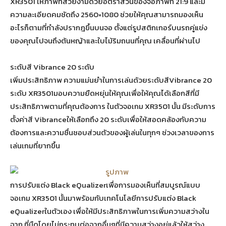
XR3501 ให้ภาพที่สวยงามด้วยอัตราส่วนของจอภาพที่ 21:9 และมี
ความละเอียดคมชัดถึง 2560×1080 ช่วยให้คุณสามารถมองเห็น
อะไรก็ตามที่กำลังปรากฎขึ้นบนจอ ตั้งแต่รูปสติกเกอร์บนรถคู่แข่ง
ของคุณไปจนถึงต้นหญ้าและใบไม้ริมถนนที่คุณ เคลื่อนที่ผ่านไป
ระดับสี Vibrance 20 ระดับ
เพิ่มประสิทธิภาพ ความแม่นยำในการเล่นด้วยระดับสีVibrance 20
ระดับ XR3501มอบความยืดหยุ่นให้คุณเพื่อให้คุณได้เลือกสีที่มี
ประสิทธิภาพตามที่คุณต้องการ ในตัวจอเกม XR3501 นั้น มีระดับการ
ตั้งค่าสี Vibranceให้เลือกถึง 20 ระดับเพื่อให้สอดคล้องกับความ
ต้องการและความชื่นชอบส่วนตัวของผู้เล่นในทุกๆ ช่วงเวลาของการ
เล่นเกมที่ยากขึ้น
การปรับแต่ง Black eQualizerเพื่อการมองเห็นที่สมบูรณ์แบบ
จอเกม XR3501 นั้นมาพร้อมกับเทคโนโลยีการปรับแต่ง Black
eQualizerในตัวเอง เพื่อให้มีประสิทธิภาพในการเพิ่มความสว่างใน
ฉาก ที่มืดโดยไม่กระทบต่อฉากอื่นๆที่มีความสว่างอยู่แล้วให้สว่าง