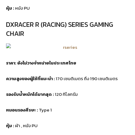
หุ้ม :
หนัง PU
DXRACER R (RACING) SERIES GAMING
CHAIR
ราคา: ยังไม่วางจำหน่ายในประเทศไทย
ความสูงของผู้ใช้ที่แนะนำ :
170 เซนติเมตร ถึง 190 เซนติเมตร
รองรับน้ำหนักได้มากสุด :
120 กิโลกรัม
หมอนรองศีรษะ :
Type 1
หุ้ม :
ผ้า , หนัง PU