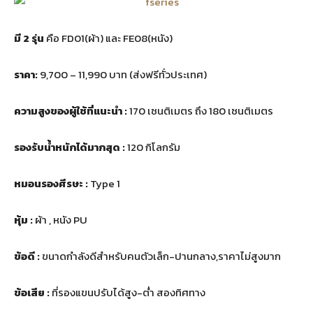
มี 2 รุ่น
คือ FD01(ผ้า) และ FE08(หนัง)
ราคา:
9,700 – 11,990 บาท (ส่งฟรีทั่วประเทศ)
ความสูงของผู้ใช้ที่แนะนำ :
170 เซนติเมตร ถึง 180 เซนติเมตร
รองรับน้ำหนักได้มากสุด :
120 กิโลกรัม
หมอนรองศีรษะ :
Type 1
หุ้ม :
ผ้า , หนัง PU
ข้อดี :
ขนาดกำลังดีสำหรับคนตัวเล็ก-ปานกลาง,ราคาไม่สูงมาก
ข้อเสีย :
ที่รองแขนปรับได้สูง-ต่ำ สองทิศทาง