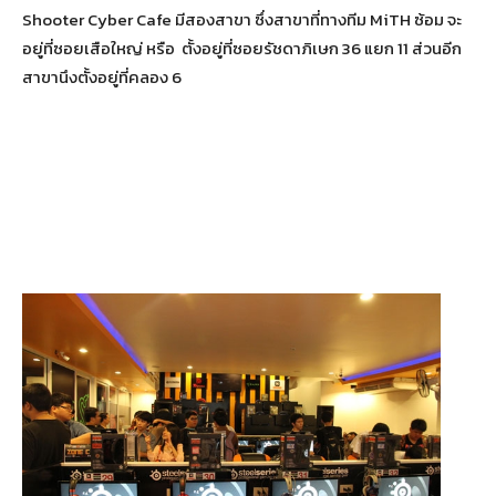
Shooter Cyber Cafe มีสองสาขา ซึ่งสาขาที่ทางทีม MiTH ซ้อม จะ
อยู่ที่ซอยเสือใหญ่ หรือ ตั้งอยู่ที่ซอยรัชดาภิเษก 36 แยก 11 ส่วนอีก
สาขานึงตั้งอยู่ที่คลอง 6