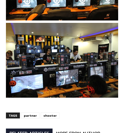
TAGS
partner
shooter