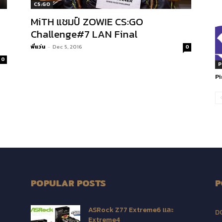
CS:GO
MiTH แชมป์ ZOWIE CS:GO
Challenge#7 LAN Final
พี่แว่น
-
Dec 5, 2016
0
0
P
P
POPULAR POSTS
P
ASRock Z77 Extreme6 และ
D
Extreme4