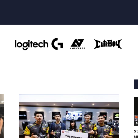
P
St
Mi