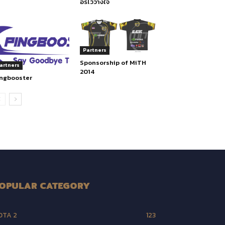
อร์ไว้วางใจ
Partners
Sponsorship of MiTH
artners
2014
ingbooster
OPULAR CATEGORY
OTA 2
123