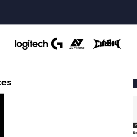
ces
P
R