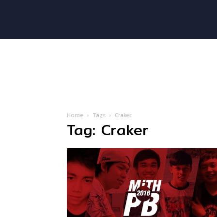
Home
Tags
Craker
Tag: Craker