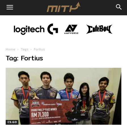
Home
Tags
Fortius
Tag: Fortius
CS:GO