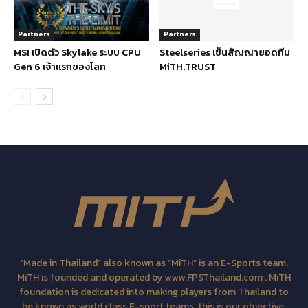
Partners
Partners
MSI เปิดตัว Skylake ระบบ CPU
Steelseries เซ็นสัญญายอดทีม
Gen 6 เจ้าแรกของโลก
MiTH.TRUST
“Made in Thailand” also known as “MiTH” is an E-Sports team.
MiTH is founded and operated by www.FPSThailand.com . MiTH
foundation is dedicated into making players from Thailand to
be known as world class E-sport teams, this is our objective.