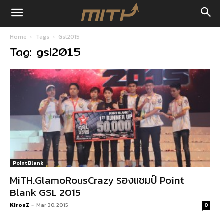
Home
Tags
Gsl2015
Tag: gsl2015
Point Blank
MiTH.GlamoRousCrazy รองแชมป์ Point
Blank GSL 2015
KirosZ
-
Mar 30, 2015
0