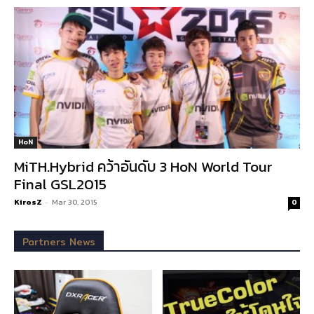
HoN
MiTH.Hybrid คว้าอันดับ 3 HoN World Tour
Final GSL2015
KirosZ
-
Mar 30, 2015
0
Partners News