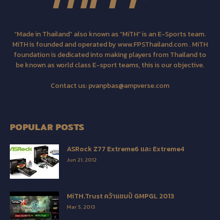
“Made in Thailand” also known as “MiTH” is an E-Sports team.
MiTH is founded and operated by www.FPSThailand.com . MiTH
foundation is dedicated into making players from Thailand to
be known as world class E-sport teams, this is our objective.
Contact us:
pvanpbas@ampverse.com
POPULAR POSTS
ASRock Z77 Extreme6 และ Extreme4
Jun 21, 2012
MiTH.Trust คว้าแชมป์ GMPGL 2013
Mar 5, 2013