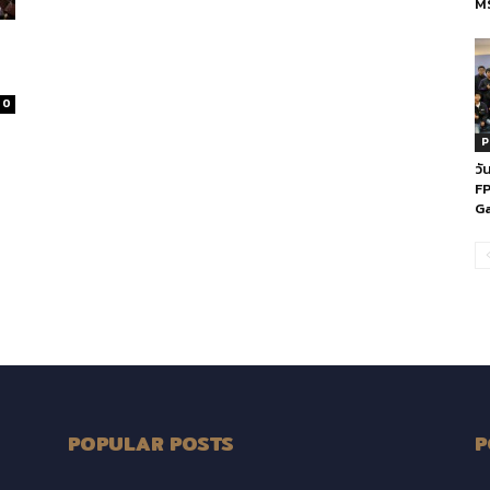
MS
0
P
วั
FP
Ga
POPULAR POSTS
P