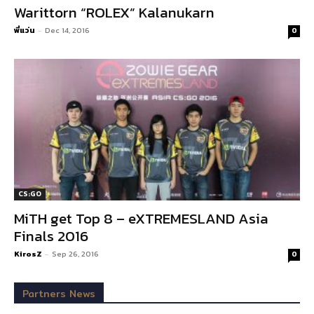
Warittorn “ROLEX” Kalanukarn
พี่แว่น
-
Dec 14, 2016
0
CS:GO
MiTH get Top 8 – eXTREMESLAND Asia
Finals 2016
KirosZ
-
Sep 26, 2016
0
Partners News