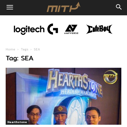
Home
Tags
SEA
Tag: SEA
Hearthstone