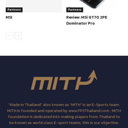
Partners
Partners
MSI
Review: MSi GT70 2PE
Dominator Pro
“Made in Thailand” also known as “MiTH” is an E-Sports team.
MiTH is founded and operated by www.FPSThailand.com . MiTH
foundation is dedicated into making players from Thailand to
be known as world class E-sport teams, this is our objective.