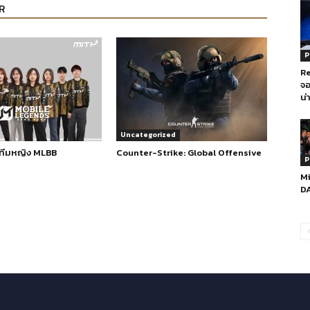
R
P
Re
จอ
น่
Uncategorized
บทีมหญิง MLBB
Counter-Strike: Global Offensive
P
Mi
DA