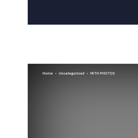
Home
Uncategorized
MiTH PHOTOS