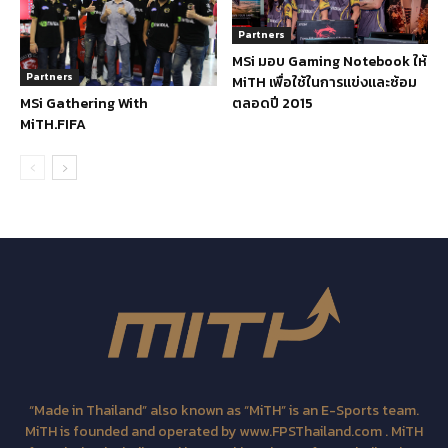
Partners
MSi มอบ Gaming Notebook ให้
Partners
MiTH เพื่อใช้ในการแข่งและซ้อม
ตลอดปี 2015
MSi Gathering With
MiTH.FIFA
“Made in Thailand” also known as “MiTH” is an E-Sports team.
MiTH is founded and operated by www.FPSThailand.com . MiTH