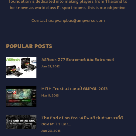
foundation is dedicated into making players from Thailand to
be known as world class E-sport teams, this is our objective.
Contact us:
pvanpbas@ampverse.com
POPULAR POSTS
ASRock Z77 Extreme6 และ Extreme4
Jun 21, 2012
MiTH.Trust คว้าแชมป์ GMPGL 2013
Mar 5, 2013
The End of an Era : 4 ปีพอดี กับช่วงเวลาที่ดี
ของ MiTH และ...
Jan 20, 2015