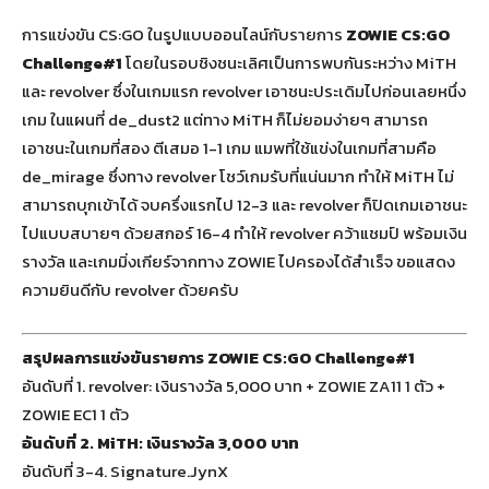
การแข่งขัน CS:GO ในรูปแบบออนไลน์กับรายการ
ZOWIE CS:GO
Challenge#1
โดยในรอบชิงชนะเลิศเป็นการพบกันระหว่าง MiTH
และ revolver ซึ่งในเกมแรก revolver เอาชนะประเดิมไปก่อนเลยหนึ่ง
เกม ในแผนที่ de_dust2 แต่ทาง MiTH ก็ไม่ยอมง่ายๆ สามารถ
เอาชนะในเกมที่สอง ตีเสมอ 1-1 เกม แมพที่ใช้แข่งในเกมที่สามคือ
de_mirage ซึ่งทาง revolver โชว์เกมรับที่แน่นมาก ทำให้ MiTH ไม่
สามารถบุกเข้าได้ จบครึ่งแรกไป 12-3 และ revolver ก็ปิดเกมเอาชนะ
ไปแบบสบายๆ ด้วยสกอร์ 16-4 ทำให้ revolver คว้าแชมป์ พร้อมเงิน
รางวัล และเกมมิ่งเกียร์จากทาง ZOWIE ไปครองได้สำเร็จ ขอแสดง
ความยินดีกับ revolver ด้วยครับ
สรุปผลการแข่งขันรายการ ZOWIE CS:GO Challenge#1
อันดับที่ 1. revolver: เงินรางวัล 5,000 บาท + ZOWIE ZA11 1 ตัว +
ZOWIE EC1 1 ตัว
อันดับที่ 2. MiTH: เงินรางวัล 3,000 บาท
อันดับที่ 3-4. Signature.JynX