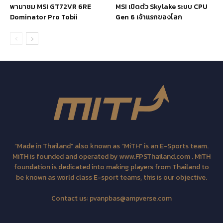
พามาชม MSI GT72VR 6RE
MSI เปิดตัว Skylake ระบบ CPU
Dominator Pro Tobii
Gen 6 เจ้าแรกของโลก
“Made in Thailand” also known as “MiTH” is an E-Sports team.
MiTH is founded and operated by www.FPSThailand.com . MiTH
foundation is dedicated into making players from Thailand to
be known as world class E-sport teams, this is our objective.
Contact us:
pvanpbas@ampverse.com