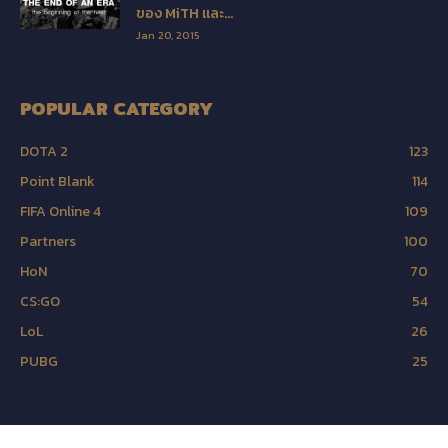
ของ MiTH และ...
Jan 20, 2015
POPULAR CATEGORY
DOTA 2
123
Point Blank
114
FIFA Online 4
109
Partners
100
HoN
70
CS:GO
54
LoL
26
PUBG
25