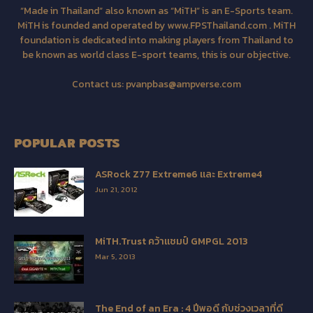
“Made in Thailand” also known as “MiTH” is an E-Sports team.
MiTH is founded and operated by www.FPSThailand.com . MiTH
foundation is dedicated into making players from Thailand to
be known as world class E-sport teams, this is our objective.
Contact us:
pvanpbas@ampverse.com
POPULAR POSTS
ASRock Z77 Extreme6 และ Extreme4
Jun 21, 2012
MiTH.Trust คว้าแชมป์ GMPGL 2013
Mar 5, 2013
The End of an Era : 4 ปีพอดี กับช่วงเวลาที่ดี