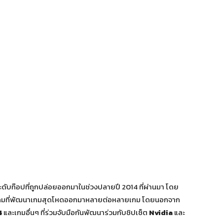
ดับท๊อปที่ถูกปล่อยออกมาในช่วงปลายปี 2014 ที่ผ่านมา โดย
่ายเกมที่พัฒนาเกมสุดโหดออกมาหลายต่อหลายเกม โดยนอกจาก
4
และเกมอื่นๆ ที่ร่วมจับมือกันพัฒนาร่วมกับชิปเซ็ต
Nvidia
และ