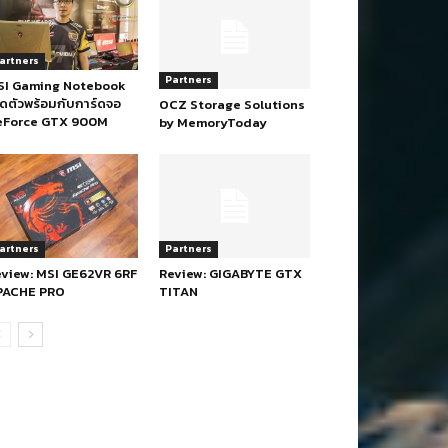
artners
Partners
SI Gaming Notebook
ิดตัวพร้อมกับการ์ดจอ
OCZ Storage Solutions
eForce GTX 900M
by MemoryToday
artners
Partners
view: MSI GE62VR 6RF
Review: GIGABYTE GTX
PACHE PRO
TITAN