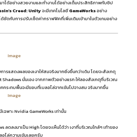
อกมาได้อย่างสวยงามและทำงานได้อย่างเต็มประสิทธิภาพกับชิป
sin’s Creed: Unity
จะมีเทคโนโลยี
GameWorks
อย่าง
ได้ชัดกับการปรับเซ็ตค่ากราฟฟิคที่เพิ่มเติมเข้ามาในตัวเกมอย่าง
การแสดงผลของเงาให้สมจริงมากยิ่งขึ้นกว่าเดิม โดยจะสังเกตุ
oft Shadows นั่นเอง จากภาพตัวอย่างแรก ให้ลองสังเกตุที่บริเวณ
ตกกระทบพื้นจะมีขอบที่เบลอไล่จากเข้มไปจางสม จริงมากขึ้น
ี่มีเฉพาะ Nvidia GameWorks เท่านั้น
 ลดลงมาเป็น High โดยจะเห็นได้ว่า เงาที่บริเวณใกล้ๆ เท้าของ
เบลอไล่ความเข้มเลยครับ