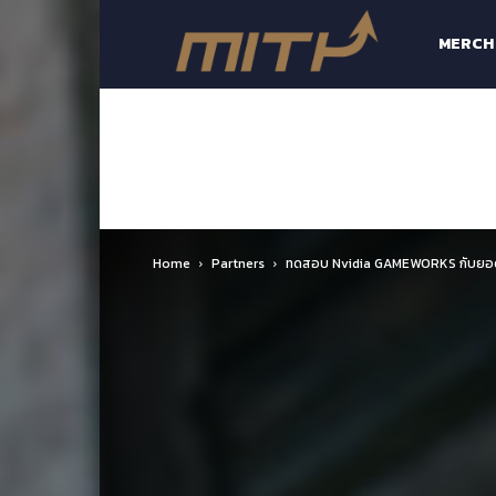
MiTH-
MERCH
Made
in
Home
Partners
ทดสอบ Nvidia GAMEWORKS กับยอดเ
Thailand
e-
Sports