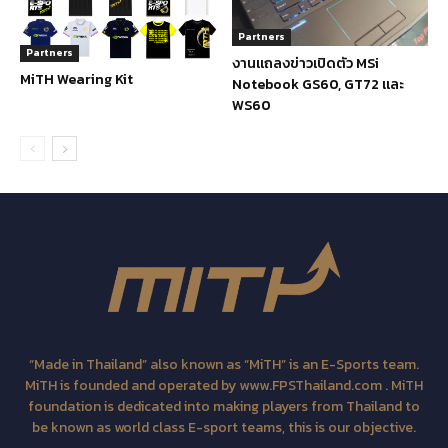
Partners
Partners
งานแถลงข่าวเปิดตัว MSi
MiTH Wearing Kit
Notebook GS60, GT72 และ
WS60
“Made in Thailand” also known as “MiTH” is an E-Sports team.
MiTH is founded and operated by www.FPSThailand.com . MiTH
foundation is dedicated into making players from Thailand to
be known as world class E-sport teams, this is our objective.