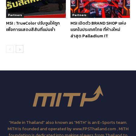
Partners
Partners
MSI : TrueColor ปรับจูนให้ถูก
MSI เปิดตัว BRAND SHOP แห่ง
เพื่อการแสดงสีสันที่แม่นยำ
แรกในประเทศไทย ที่ห้างใหม่
ล่าสุด Palladium IT
“Made in Thailand” also known as “MiTH” is an E-Sports team.
MiTH is founded and operated by www.FPSThailand.com . MiTH
foundation is dedicated into making players from Thailand to