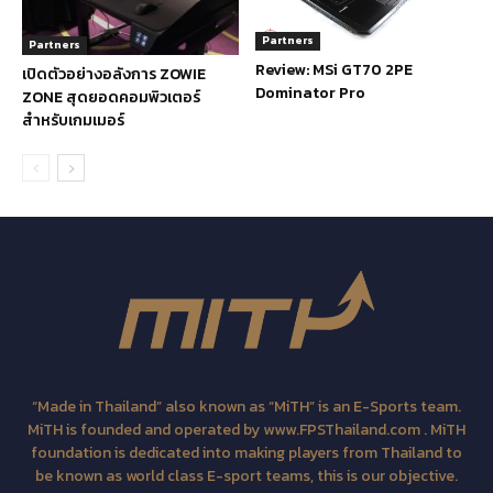
Partners
Partners
Review: MSi GT70 2PE
เปิดตัวอย่างอลังการ ZOWIE
Dominator Pro
ZONE สุดยอดคอมพิวเตอร์
สำหรับเกมเมอร์
“Made in Thailand” also known as “MiTH” is an E-Sports team.
MiTH is founded and operated by www.FPSThailand.com . MiTH
foundation is dedicated into making players from Thailand to
be known as world class E-sport teams, this is our objective.