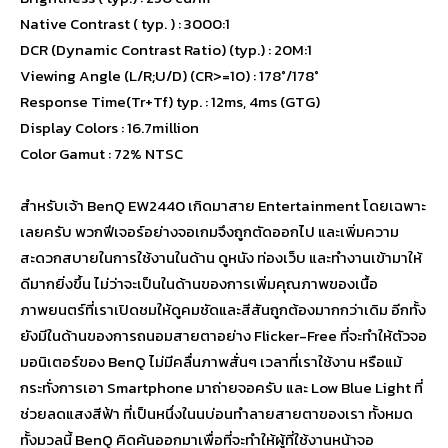
Native Contrast ( typ. ) : 3000:1
DCR (Dynamic Contrast Ratio) (typ.) : 20M:1
Viewing Angle (L/R;U/D) (CR>=10) : 178°/178°
Response Time(Tr+Tf) typ. : 12ms, 4ms (GTG)
Display Colors : 16.7million
Color Gamut : 72% NTSC
สำหรับเจ้า BenQ EW2440 เกิดมาสาย Entertainment โดยเฉพาะ
เลยครับ พวกฟีเจอร์อย่างจอเกมจึงถูกตัดออกไป และเพิ่มความ
สะดวกสบายในการใช้งานในด้าน ดูหนัง ท่องเว็บ และทำงานเข้ามาให้
ดีมากยิ่งขึ้น ไม่ว่าจะเป็นในด้านของการเพิ่มคุณภาพของเนื้อ
ภาพยนตร์ที่เราเปิดชมให้ดูคมชัดและสีสันถูกต้องมากกว่าเดิม อีกทั้ง
ยังมีในด้านของการถนอมสายตาอย่าง Flicker-Free ที่จะทำให้ตัวจอ
มอนิเตอร์ของ BenQ ไม่มีคลื่นภาพสั่นๆ เวลาที่เราใช้งาน หรือแม้
กระทั่งการเอา Smartphone มาถ่ายจอครับ และ Low Blue Light ที่
ช่วยลดแสงสีฟ้า ที่เป็นหนึ่งในนบ่อนทำลายสายตาของเรา ทั้งหมด
ทั้งมวลนี้ BenQ คิดค้นออกมาเพื่อที่จะทำให้ผู้ที่ใช้งานหน้าจอ