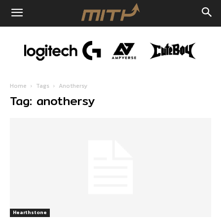
Home
Tags
Anothersy
Tag: anothersy
Hearthstone