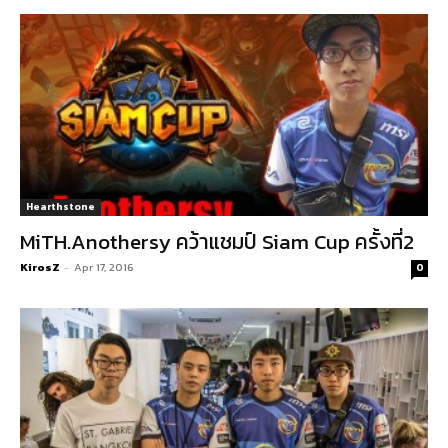
Hearthstone
MiTH.Anothersy คว้าแชมป์ Siam Cup ครั้งที่2
KirosZ
-
Apr 17, 2016
0