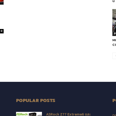
นี้
0
P
Mi
C
POPULAR POSTS
P
ASRock Z77 Extreme6 และ
D