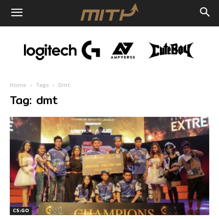
Home
Tags
Dmt
Tag: dmt
CS:GO