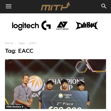
Home
Tags
EACC
Tag: EACC
FIFA Online 4