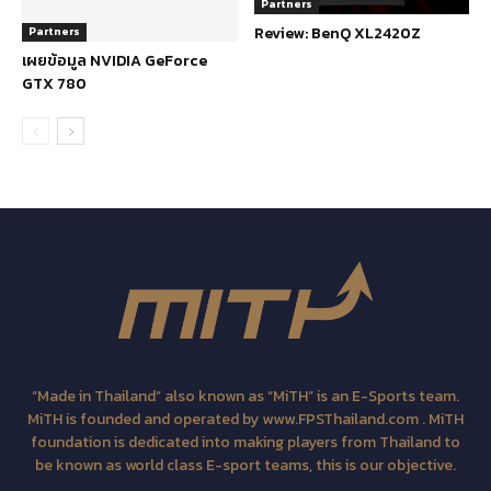
Partners
Review: BenQ XL2420Z
Partners
เผยข้อมูล NVIDIA GeForce
GTX 780
“Made in Thailand” also known as “MiTH” is an E-Sports team.
MiTH is founded and operated by www.FPSThailand.com . MiTH
foundation is dedicated into making players from Thailand to
be known as world class E-sport teams, this is our objective.