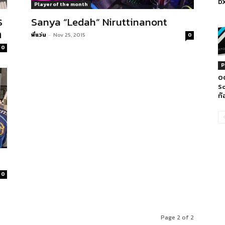
DX
Player of the month
ร
Sanya “Ledah” Niruttinanont
ก
พี่แว่น
-
Nov 25, 2015
0
0
P
OC
So
ท๊
0
Page 2 of 2