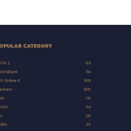
OPULAR CATEGORY
OTA 2
123
int Blank
114
FA Online 4
109
rtners
100
oN
70
S:GO
54
oL
26
UBG
25