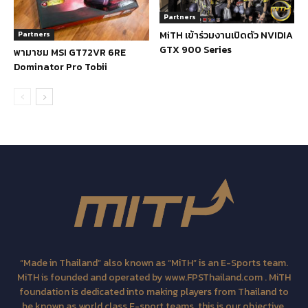
Partners
MiTH เข้าร่วมงานเปิดตัว NVIDIA
Partners
GTX 900 Series
พามาชม MSI GT72VR 6RE
Dominator Pro Tobii
“Made in Thailand” also known as “MiTH” is an E-Sports team.
MiTH is founded and operated by www.FPSThailand.com . MiTH
foundation is dedicated into making players from Thailand to
be known as world class E-sport teams, this is our objective.