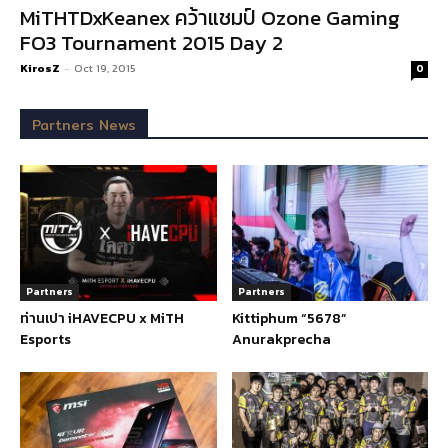
MiTHTDxKeanex คว้าแชมป์ Ozone Gaming
FO3 Tournament 2015 Day 2
KirosZ
-
Oct 19, 2015
0
Partners News
Partners
Partners
ท่านเปา iHAVECPU x MiTH
Kittiphum “5678”
Esports
Anurakprecha