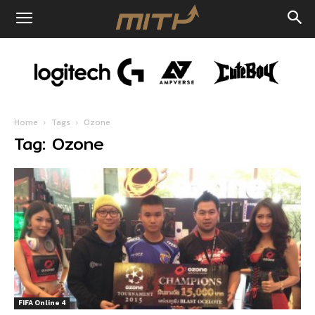
Home
Tags
Ozone
Tag: Ozone
FIFA Online 4