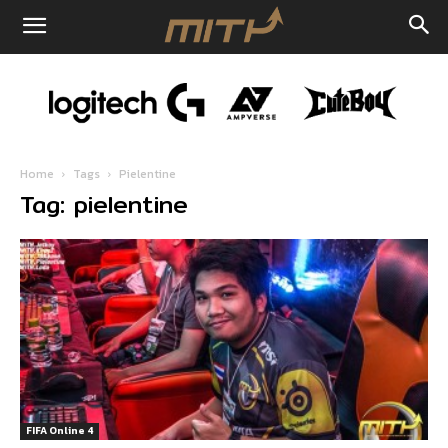
Home
Tags
Pielentine
Tag: pielentine
FIFA Online 4