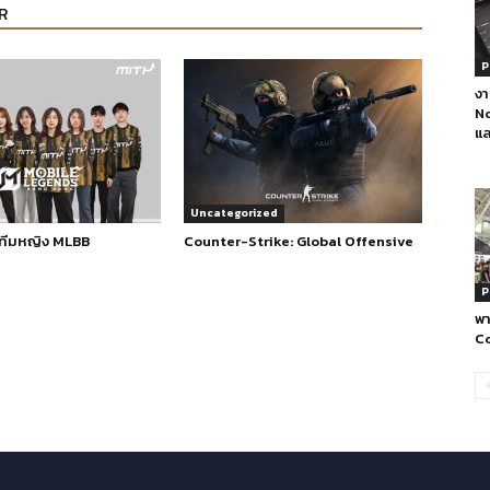
R
P
งา
N
แ
Uncategorized
บทีมหญิง MLBB
Counter-Strike: Global Offensive
P
พา
C