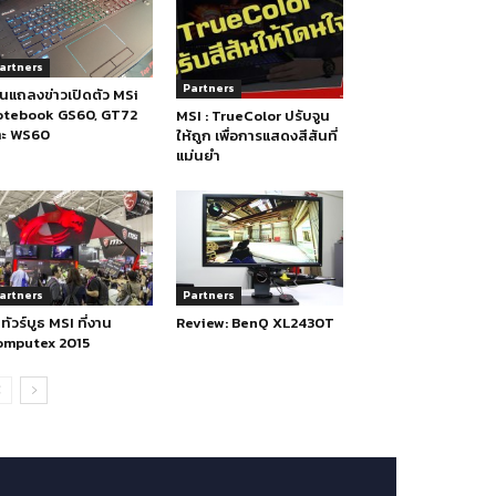
artners
Partners
นแถลงข่าวเปิดตัว MSi
otebook GS60, GT72
MSI : TrueColor ปรับจูน
ละ WS60
ให้ถูก เพื่อการแสดงสีสันที่
แม่นยำ
artners
Partners
ทัวร์บูธ MSI ที่งาน
Review: BenQ XL2430T
omputex 2015