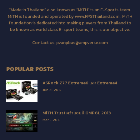
“Made in Thailand” also known as “MiTH” is an E-Sports team.
MiTH is founded and operated by www.FPSThailand.com . MiTH
foundation is dedicated into making players from Thailand to
be known as world class E-sport teams, this is our objective.
Contact us:
pvanpbas@ampverse.com
POPULAR POSTS
ASRock Z77 Extreme6 และ Extreme4
Jun 21, 2012
MiTH.Trust คว้าแชมป์ GMPGL 2013
Mar 5, 2013